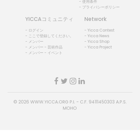
- 使用条件
- プライバシーポリシー
YICCAコミュニティ
Network
- ログイン
- Yicca Contest
- ここで登録してください。
- Yicca News
- メンバー
- Yicca Shop
- メンバー - 芸術作品
- Yicca Project
- メンバー - イベント
© 2026
WWW.YICCA.ORG
P.I. - C.F. 94111450303 A.P.S.
MOHO