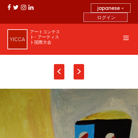
japanese
ログイン
アートコンテス
ト- アーティス
ト国際大会
<
>