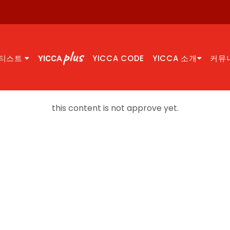
티스트
YICCA CODE
YICCA 소개
커뮤
this content is not approve yet.