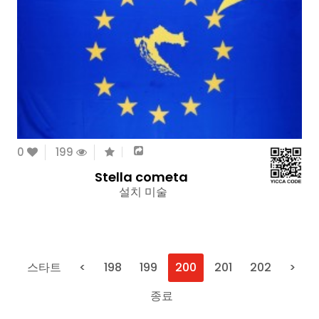
0
199
Stella cometa
설치 미술
스타트
<
198
199
200
201
202
>
종료