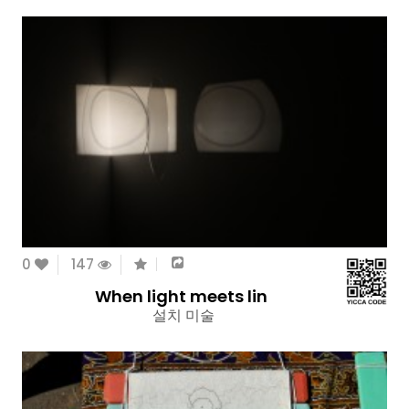
0
147
When light meets lin
설치 미술