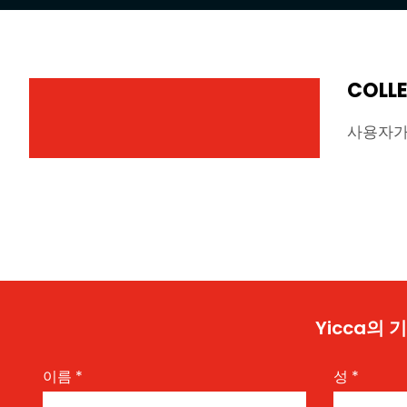
COLLE
사용자가
Yicca의
이름
*
성
*