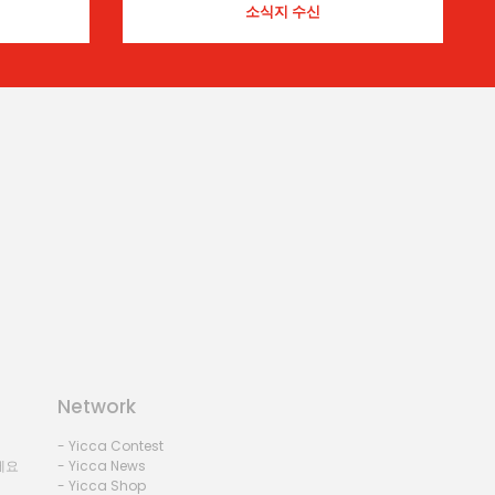
Network
- Yicca Contest
세요
- Yicca News
- Yicca Shop