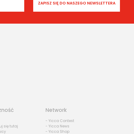
zność
Network
- Yicca Contest
uj się tutaj
- Yicca News
nicy
- Yicca Shop