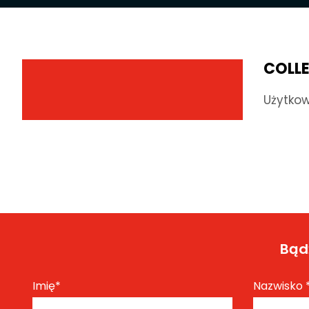
COLLE
Użytkow
Bądź
Imię
*
Nazwisko