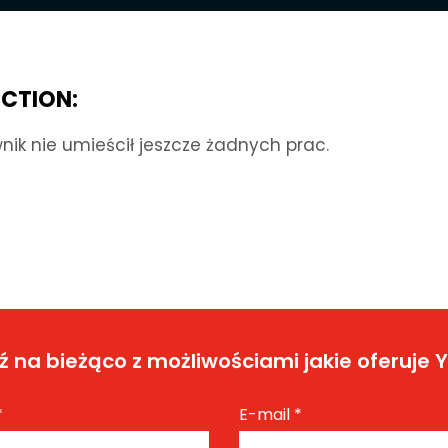
CTION:
nik nie umieścił jeszcze żadnych prac.
 na bieżąco z możliwościami jakie oferuje 
*
E-mail
*