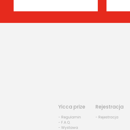
Yicca prize
Rejestracja
- Regulamin
- Rejestracja
- F.A.Q.
- Wystawa