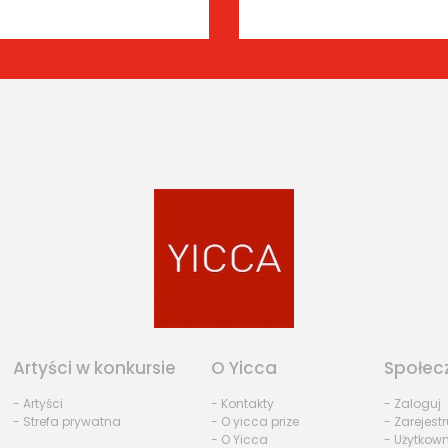
Artyści w konkursie
O Yicca
Społec
- Artyści
- Kontakty
- Zaloguj
- Strefa prywatna
- O yicca prize
- Zarejestr
- O Yicca
- Użytkow