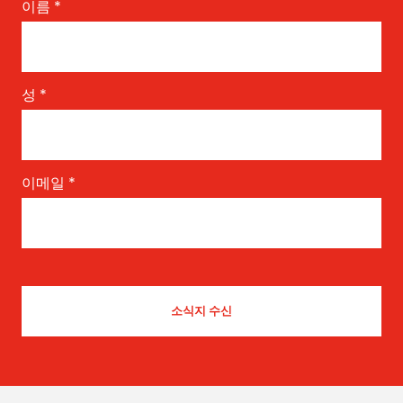
이름
*
성
*
이메일
*