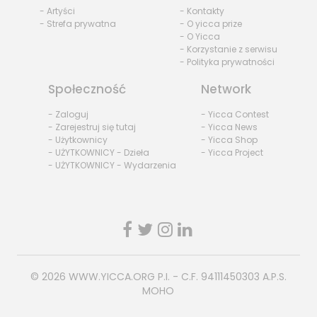
- Artyści
- Kontakty
- Strefa prywatna
- O yicca prize
- O Yicca
- Korzystanie z serwisu
- Polityka prywatności
Społeczność
Network
- Zaloguj
- Yicca Contest
- Zarejestruj się tutaj
- Yicca News
- Użytkownicy
- Yicca Shop
- UŻYTKOWNICY - Dzieła
- Yicca Project
- UŻYTKOWNICY - Wydarzenia
© 2026
WWW.YICCA.ORG
P.I. - C.F. 94111450303 A.P.S.
MOHO