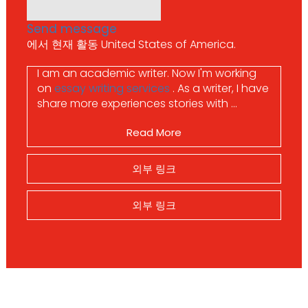
Send message
에서 현재 활동 United States of America.
I am an academic writer.
Now I'm working
on
essay writing services
. As a writer, I have
share more experiences stories with ...
Read More
외부 링크
외부 링크