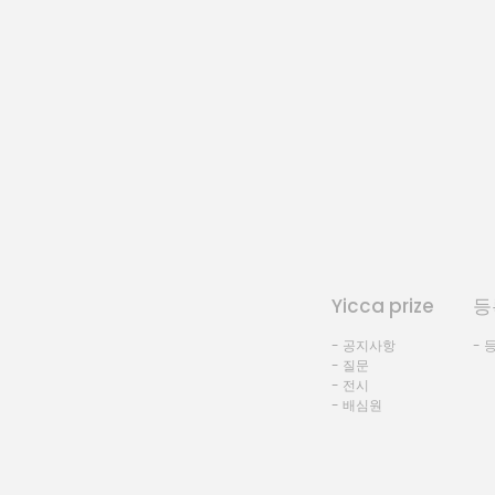
Yicca prize
등
- 공지사항
- 
- 질문
- 전시
- 배심원