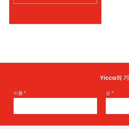
Yicca의
이름
*
성
*