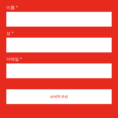
이름
*
성
*
이메일
*