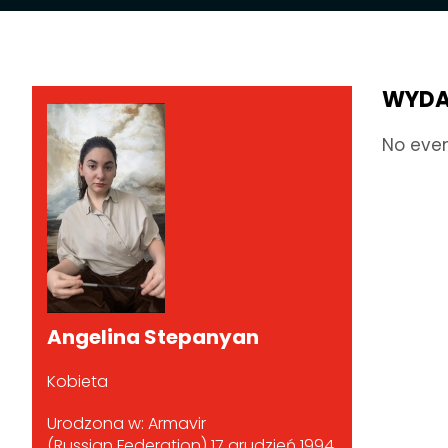
WYDA
No eve
Angelina Stepanyan
Kobieta
Urodzona w: Armavir
(Russian Federation) 17 grudzień 1994.