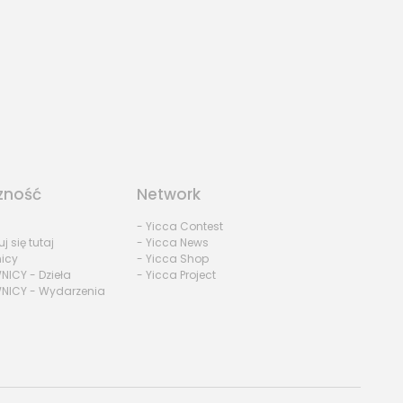
zność
Network
- Yicca Contest
uj się tutaj
- Yicca News
nicy
- Yicca Shop
NICY - Dzieła
- Yicca Project
NICY - Wydarzenia