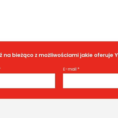
 na bieżąco z możliwościami jakie oferuje 
*
E-mail
*