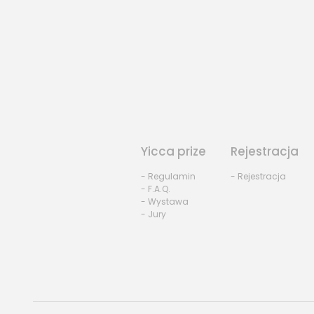
Yicca prize
Rejestracja
- Regulamin
- Rejestracja
- F.A.Q.
- Wystawa
- Jury