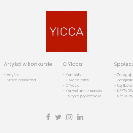
Artyści w konkursie
O Yicca
Społec
- Artyści
- Kontakty
- Zaloguj
- Strefa prywatna
- O yicca prize
- Zarejestr
- O Yicca
- Użytkow
- Korzystanie z serwisu
- UŻYTKOW
- Polityka prywatności
- UŻYTKOW