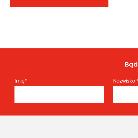
Bądź
Imię
*
Nazwisko