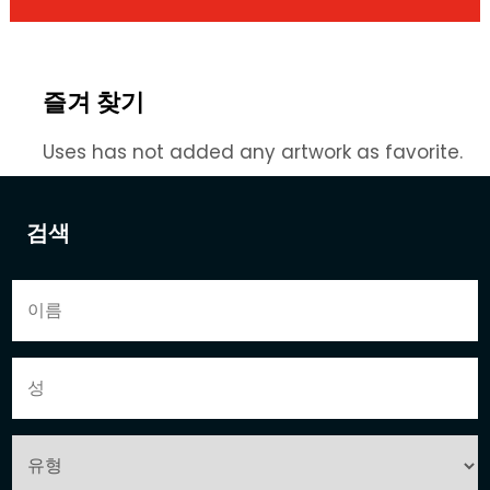
즐겨 찾기
Uses has not added any artwork as favorite.
검색