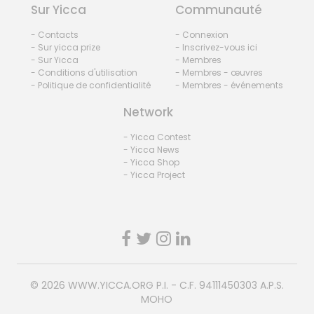
Sur Yicca
Communauté
- Contacts
- Connexion
- Sur yicca prize
- Inscrivez-vous ici
- Sur Yicca
- Membres
- Conditions d'utilisation
- Membres - œuvres
- Politique de confidentialité
- Membres - événements
Network
- Yicca Contest
- Yicca News
- Yicca Shop
- Yicca Project
© 2026
WWW.YICCA.ORG
P.I. - C.F. 94111450303 A.P.S.
MOHO