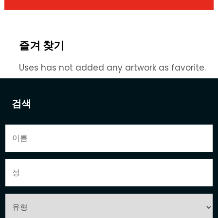
즐겨 찾기
Uses has not added any artwork as favorite.
검색