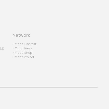
Network
- Yicca Contest
세요
- Yicca News
- Yicca Shop
- Yicca Project