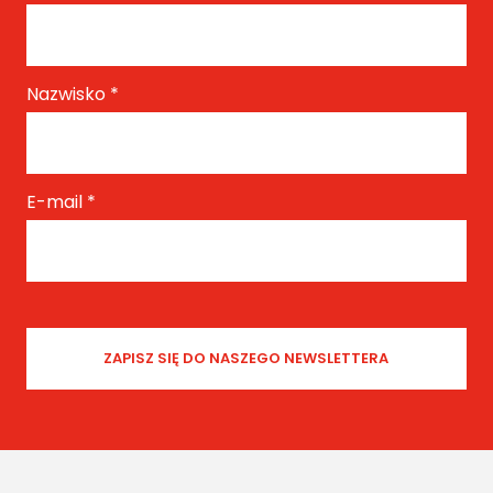
Nazwisko
*
E-mail
*