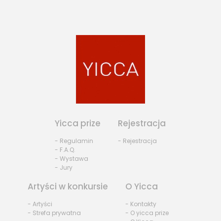
Yicca prize
Rejestracja
- Regulamin
- Rejestracja
- F.A.Q.
- Wystawa
- Jury
Artyści w konkursie
O Yicca
- Artyści
- Kontakty
- Strefa prywatna
- O yicca prize