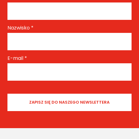
Nazwisko
*
E-mail
*