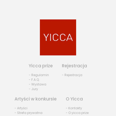
Yicca prize
Rejestracja
- Regulamin
- Rejestracja
- F.A.Q.
- Wystawa
- Jury
Artyści w konkursie
O Yicca
- Artyści
- Kontakty
- Strefa prywatna
- O yicca prize