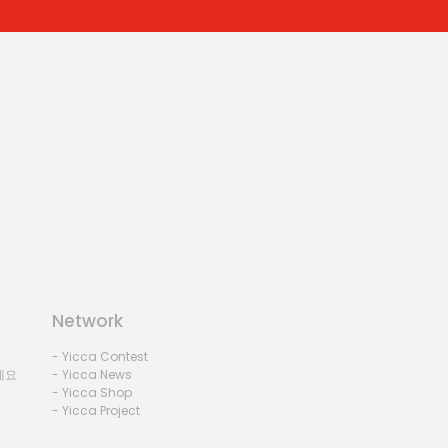
Network
- Yicca Contest
세요
- Yicca News
- Yicca Shop
- Yicca Project