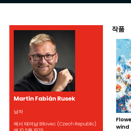
작품
Martin Fabián Rusek
남자
Flowe
에서 태어남 Bílovec (Czech Republic)
wind
에 10 5월 1979.