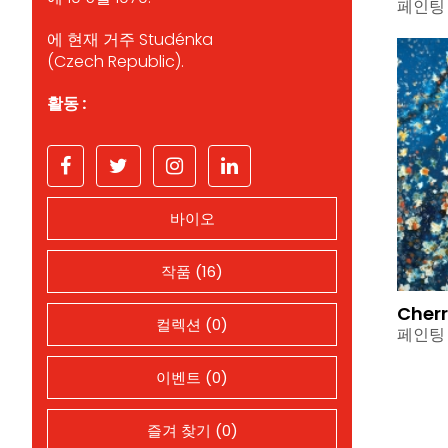
페인팅
에 현재 거주 Studénka
(Czech Republic).
활동 :
바이오
작품 (16)
Cherr
컬렉션 (0)
페인팅
이벤트 (0)
즐겨 찾기 (0)