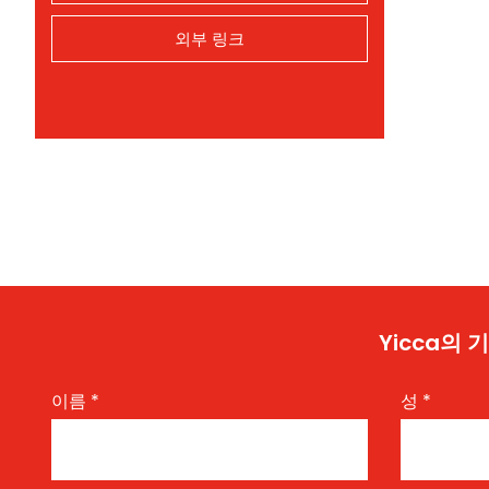
외부 링크
Yicca의
이름
*
성
*