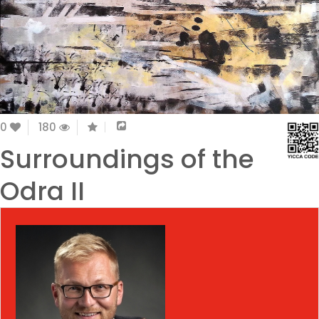
0
180
Surroundings of the
Odra II