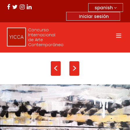
spanish
Iniciar sesión
Concurso
Internacional
de Arte
Contemporáneo
<
>