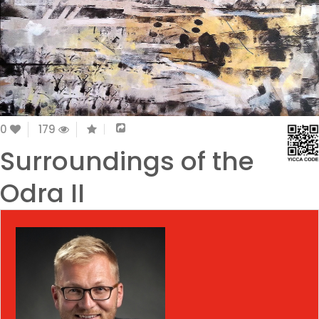
0
179
Surroundings of the
Odra II