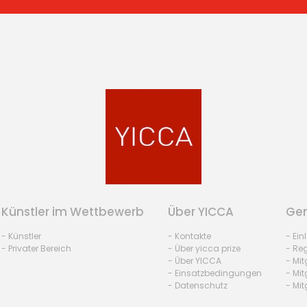
Künstler im Wettbewerb
Über YICCA
Gem
- Künstler
- Kontakte
- Ei
- Privater Bereich
- Über yicca prize
- Reg
- Über YICCA
- Mit
- Einsatzbedingungen
- Mit
- Datenschutz
- Mit