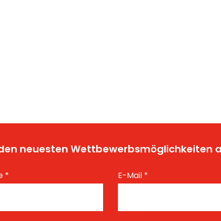
t den neuesten Wettbewerbsmöglichkeiten
e
*
E-Mail
*