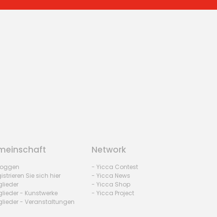
einschaft
Network
nloggen
- Yicca Contest
istrieren Sie sich hier
- Yicca News
glieder
- Yicca Shop
glieder - Kunstwerke
- Yicca Project
glieder - Veranstaltungen