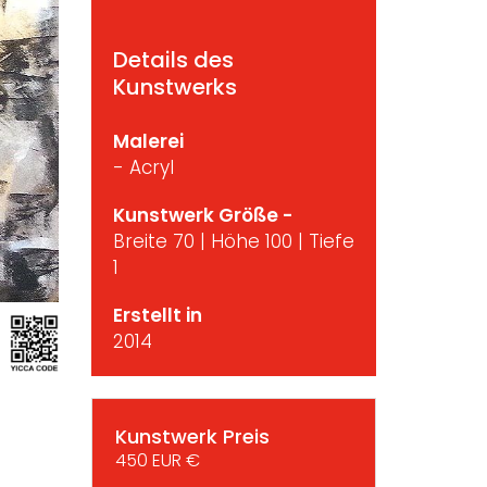
Details des
Kunstwerks
Malerei
- Acryl
Kunstwerk Größe -
Breite 70 | Höhe 100 | Tiefe
1
Erstellt in
2014
Kunstwerk Preis
450 EUR €