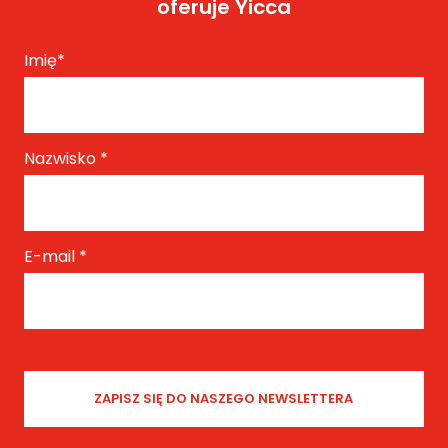
oferuje Yicca
Imię
*
Nazwisko
*
E-mail
*