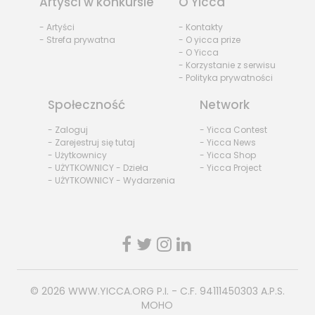
Artyści w konkursie
O Yicca
- Artyści
- Kontakty
- Strefa prywatna
- O yicca prize
- O Yicca
- Korzystanie z serwisu
- Polityka prywatności
Społeczność
Network
- Zaloguj
- Yicca Contest
- Zarejestruj się tutaj
- Yicca News
- Użytkownicy
- Yicca Shop
- UŻYTKOWNICY - Dzieła
- Yicca Project
- UŻYTKOWNICY - Wydarzenia
© 2026
WWW.YICCA.ORG
P.I. - C.F. 94111450303 A.P.S.
MOHO