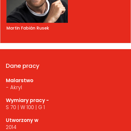
Martin Fabián Rusek
Dane pracy
Malarstwo
- Akryl
Wymiary pracy -
S 70 | W 100 | G 1
Utworzony w
2014