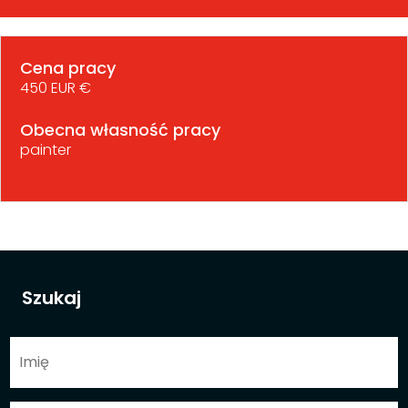
Cena pracy
450 EUR €
Obecna własność pracy
painter
Szukaj