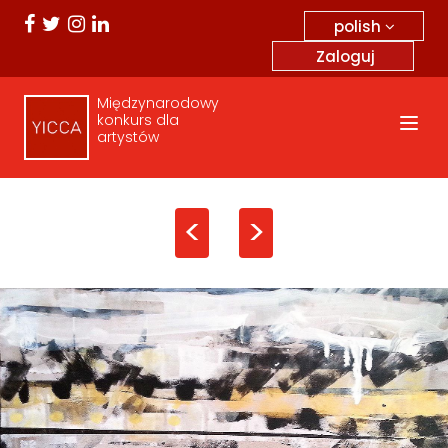
polish
Zaloguj
Międzynarodowy
konkurs dla
artystów
<
>