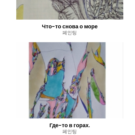
Что-то снова о море
페인팅
Где-то в горах.
페인팅