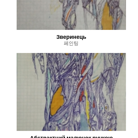
Зверинець
페인팅
Абстрактний малюнок ручкою