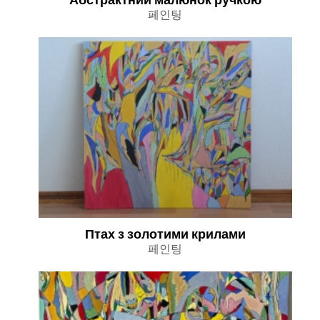
페인팅
Птах з золотими крилами
페인팅