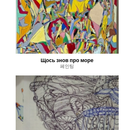
Щось знов про море
페인팅