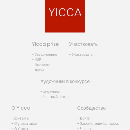
Yicca prize
Участвовать
- Уведомление
- Участвовать
- ЧЗВ
- Выставка
- Жури
Художники в конкурсе
- художники
- Частный сектор
O Yicca
Сообщество
- контакты
- Войти
- O yicca prize
- Зарегистрируйся здесь
- O Yicca
- Члены