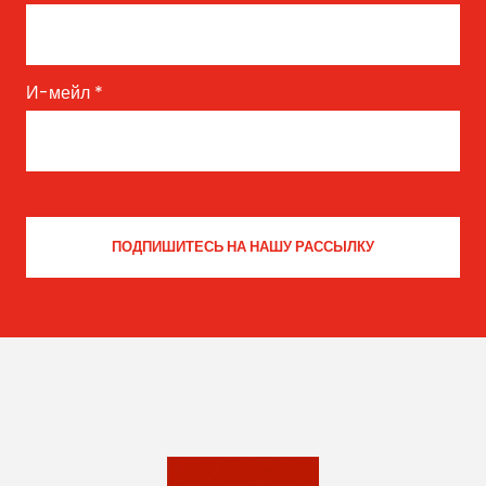
И-мейл
*