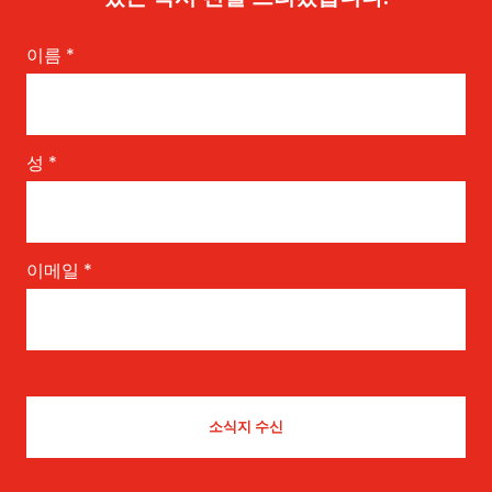
이름
*
성
*
이메일
*