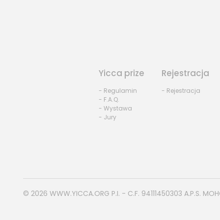
Yicca prize
Rejestracja
- Regulamin
- Rejestracja
- F.A.Q.
- Wystawa
- Jury
© 2026
WWW.YICCA.ORG
P.I. - C.F. 94111450303 A.P.S. MO