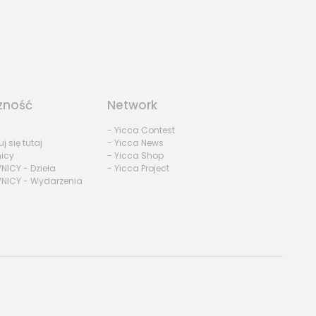
zność
Network
- Yicca Contest
uj się tutaj
- Yicca News
nicy
- Yicca Shop
NICY - Dzieła
- Yicca Project
NICY - Wydarzenia