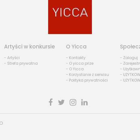
Artyści w konkursie
O Yicca
Społec
- Artyści
- Kontakty
- Zaloguj
- Strefa prywatna
- O yicca prize
- Zarejestr
- O Yicca
- Użytkow
- Korzystanie z serwisu
- UŻYTKOW
- Polityka prywatności
- UŻYTKOW
HO