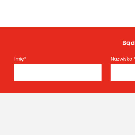
Bądź
Imię
*
Nazwisko