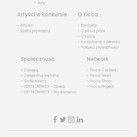
- Jury
Artyści w konkursie
O Yicca
- Artyści
- Kontakty
- Strefa prywatna
- O yicca prize
- O Yicca
- Korzystanie z serwisu
- Polityka prywatności
Społeczność
Network
- Zaloguj
- Yicca Contest
- Zarejestruj się tutaj
- Yicca News
- Użytkownicy
- Yicca Shop
- UŻYTKOWNICY - Dzieła
- Yicca Project
- UŻYTKOWNICY - Wydarzenia