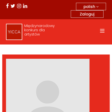
polish
Zaloguj
Międzynarodowy
konkurs dla
artystów