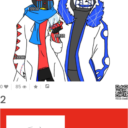
0
85
2