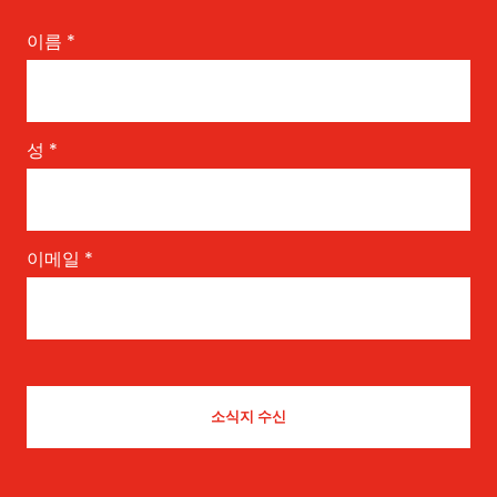
이름
*
성
*
이메일
*