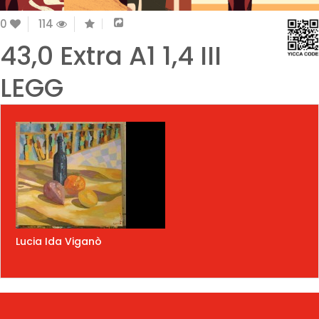
0
114
43,0 Extra A1 1,4 III
LEGG
Lucia Ida Viganò