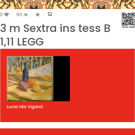
0
90
3 m Sextra ins tess B
1,11 LEGG
Lucia Ida Viganò