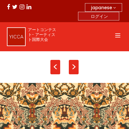
japanese
ログイン
アートコンテス
ト- アーティス
ト国際大会
<
>