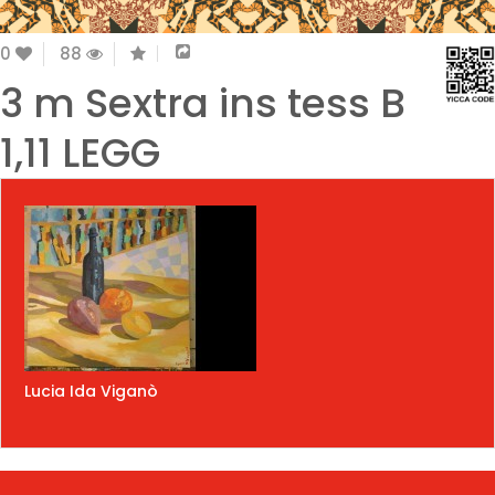
0
88
3 m Sextra ins tess B
1,11 LEGG
Lucia Ida Viganò