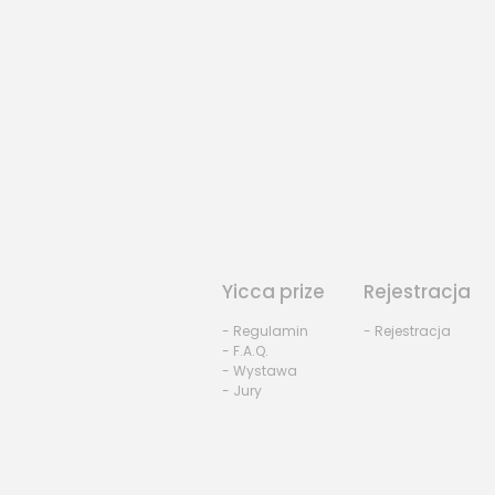
Yicca prize
Rejestracja
- Regulamin
- Rejestracja
- F.A.Q.
- Wystawa
- Jury