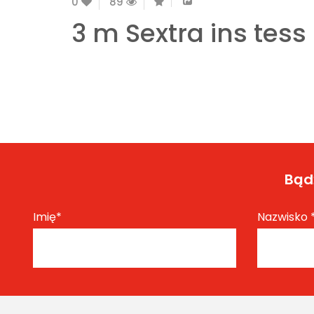
0
89
3 m Sextra ins tess 
Bądź
Imię
*
Nazwisko