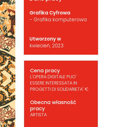
Grafika Cyfrowa
- Grafika komputerowa
Utworzony w
kwiecień, 2023
Cena pracy
L'OPERA DIGITALE PUO'
ESSERE INTERESSATA IN
PROGETTI DI SOLIDARIETA' €
Obecna własność
pracy
ARTISTA