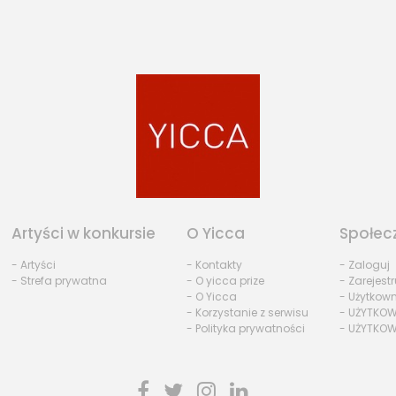
Artyści w konkursie
O Yicca
Społec
- Artyści
- Kontakty
- Zaloguj
- Strefa prywatna
- O yicca prize
- Zarejestr
- O Yicca
- Użytkow
- Korzystanie z serwisu
- UŻYTKOW
- Polityka prywatności
- UŻYTKOW