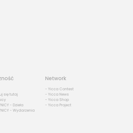
zność
Network
- Yicca Contest
uj się tutaj
- Yicca News
nicy
- Yicca Shop
NICY - Dzieła
- Yicca Project
NICY - Wydarzenia