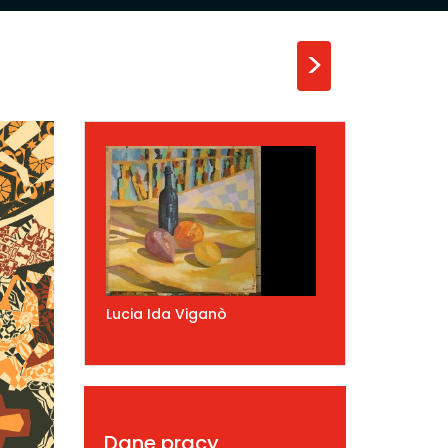
>
Lucia Ida Viganò
Dane pracy