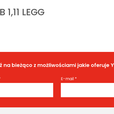
B 1,11 LEGG
 na bieżąco z możliwościami jakie oferuje 
*
E-mail
*