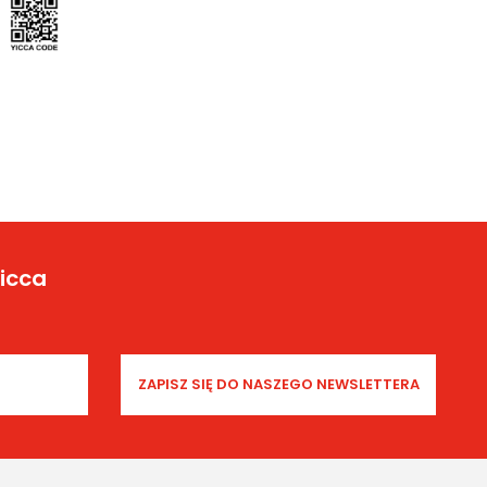
Yicca