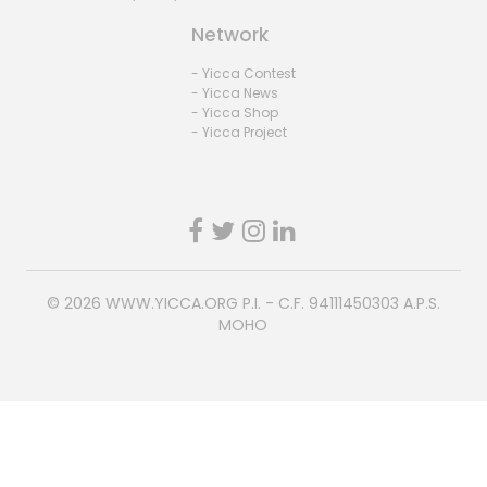
Network
- Yicca Contest
- Yicca News
- Yicca Shop
- Yicca Project
© 2026
WWW.YICCA.ORG
P.I. - C.F. 94111450303 A.P.S.
MOHO