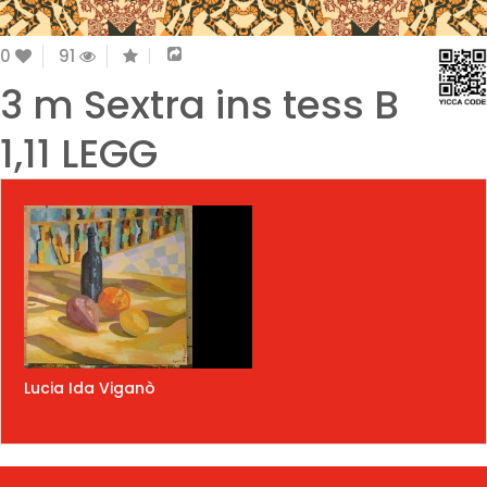
0
91
3 m Sextra ins tess B
1,11 LEGG
Lucia Ida Viganò