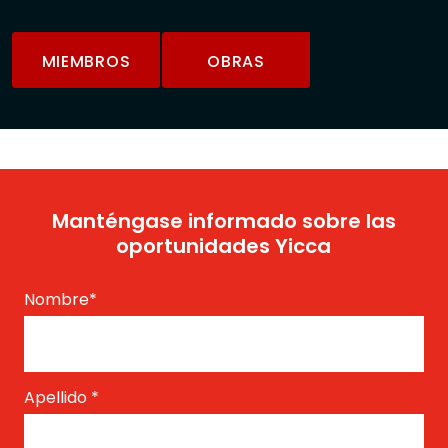
MIEMBROS
OBRAS
Manténgase informado sobre las
oportunidades Yicca
Nombre
*
Apellido
*