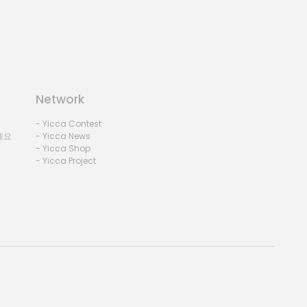
Network
- Yicca Contest
세요
- Yicca News
- Yicca Shop
- Yicca Project