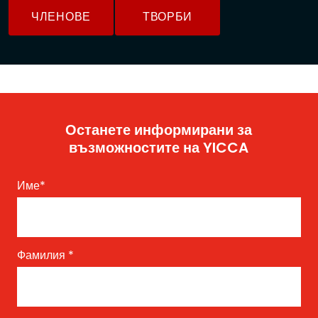
ЧЛЕНОВЕ
ТВОРБИ
Останете информирани за
възможностите на YICCA
Име
*
Фамилия
*