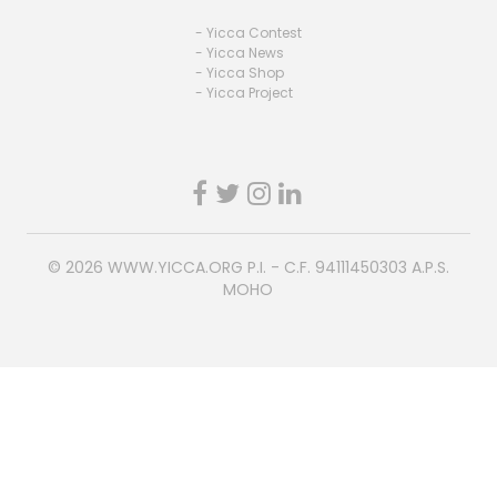
- Yicca Contest
- Yicca News
- Yicca Shop
- Yicca Project
© 2026
WWW.YICCA.ORG
P.I. - C.F. 94111450303 A.P.S.
MOHO