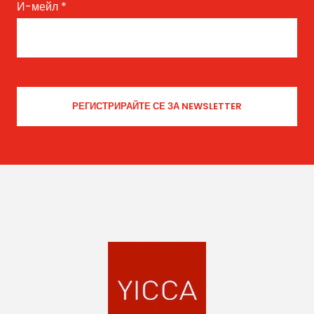
И-мейл
*