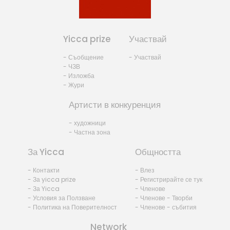
Yicca prize
Участвай
- Съобщение
- Участвай
- ЧЗВ
- Изложба
- Жури
Артисти в конкуренция
- художници
- Частна зона
За Yicca
Общността
- Контакти
- Влез
- За yicca prize
- Регистрирайте се тук
- За Yicca
- Членове
- Условия за Ползване
- Членове - Творби
- Политика на Поверителност
- Членове - събития
Network