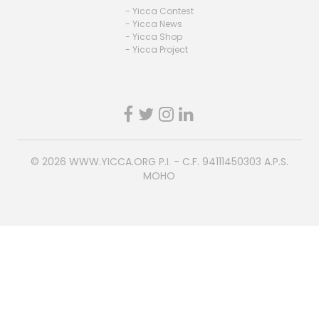
- Yicca Contest
- Yicca News
- Yicca Shop
- Yicca Project
© 2026
WWW.YICCA.ORG
P.I. - C.F. 94111450303 A.P.S.
MOHO