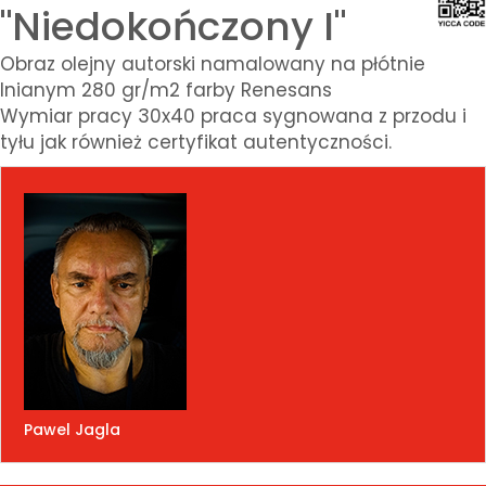
"Niedokończony I"
Obraz olejny autorski namalowany na płótnie
lnianym 280 gr/m2 farby Renesans
Wymiar pracy 30x40 praca sygnowana z przodu i
tyłu jak również certyfikat autentyczności.
Pawel Jagla