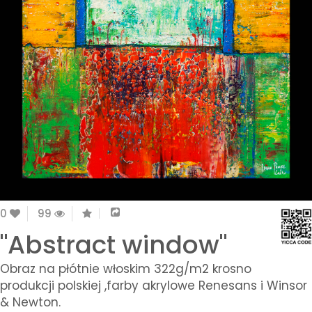
0
99
"Abstract window"
Obraz na płótnie włoskim 322g/m2 krosno
produkcji polskiej ,farby akrylowe Renesans i Winsor
& Newton.