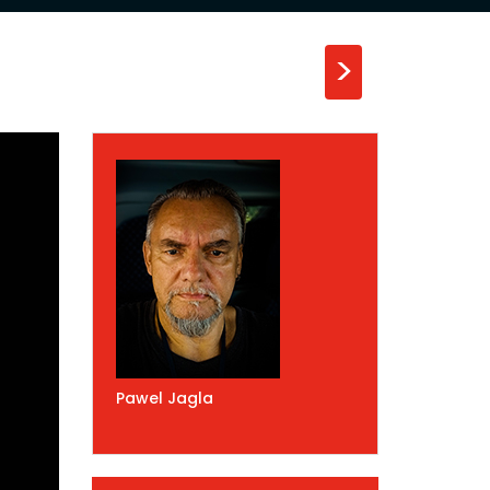
>
Pawel Jagla