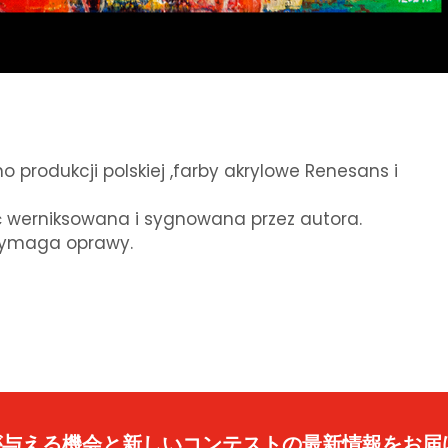
 produkcji polskiej ,farby akrylowe Renesans i
ć werniksowana i sygnowana przez autora.
wymaga oprawy.
caが与える機会と新しいコンテストの最新情報をお届