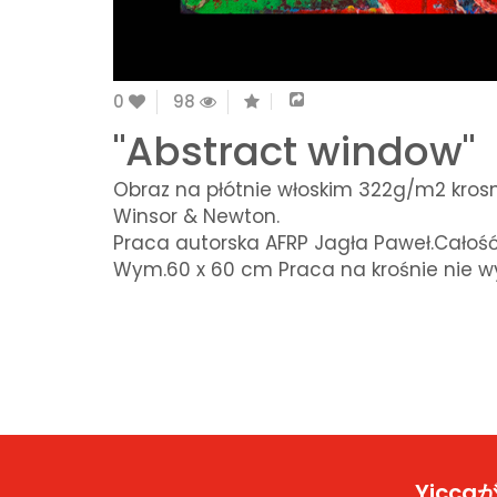
0
98
"Abstract window"
Obraz na płótnie włoskim 322g/m2 krosno
Winsor & Newton.
Praca autorska AFRP Jagła Paweł.Całoś
Wym.60 x 60 cm Praca na krośnie nie 
Yic