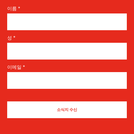
이름
*
성
*
이메일
*