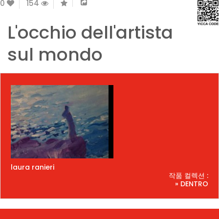
0
154
L'occhio dell'artista
sul mondo
laura ranieri
작품 컬렉션 :
» DENTRO