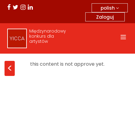
polish
Zaloguj
Międzynarodowy
konkurs dla
artystów
this content is not approve yet.
<