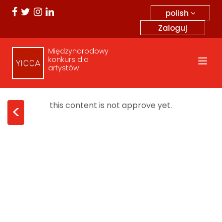
polish
Zaloguj
Międzynarodowy
konkurs dla
artystów
this content is not approve yet.
<