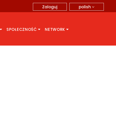
polish
Zaloguj
SPOŁECZNOŚĆ
NETWORK