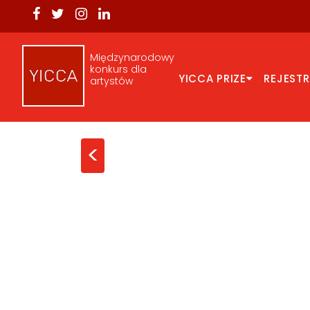
Międzynarodowy
konkurs dla
YICCA PRIZE
REJEST
artystów
<