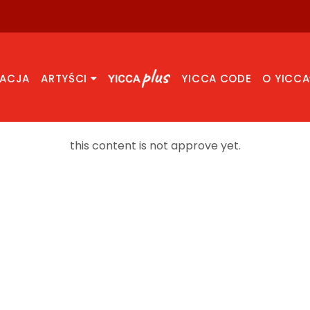
RACJA
ARTYŚCI
YICCA CODE
O YICCA
this content is not approve yet.