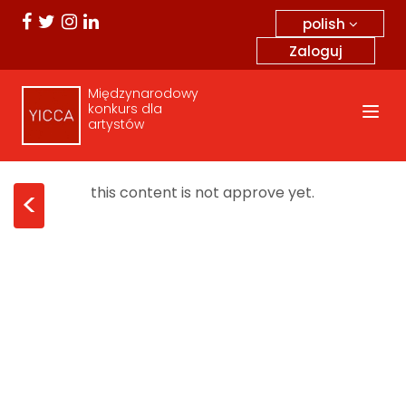
polish
Zaloguj
Międzynarodowy
konkurs dla
artystów
this content is not approve yet.
<