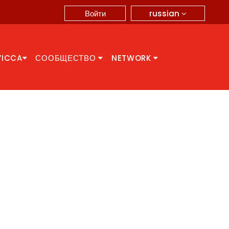
russian
Войти
YICCA
СООБЩЕСТВО
NETWORK