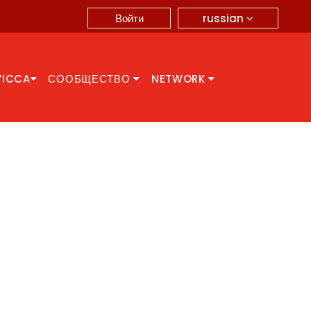
russian
Войти
YICCA
СООБЩЕСТВО
NETWORK