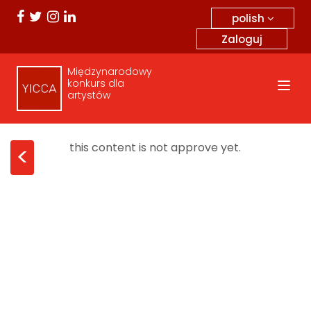
polish
Zaloguj
Międzynarodowy
konkurs dla
artystów
this content is not approve yet.
<