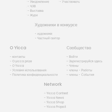
- Уведомление
- Участвовать
- ЧЗВ
- Выставка
- Жури
Художники в конкурсе
- художники
- Частный сектор
O Yicca
Сообщество
- контакты
- Войти
- O yicca prize
- Зарегистрируйся здесь
- O Yicca
- Члены
- Условия использования
- члены - Работы
- Политика конфиденциальности
- члены - События
Network
- Yicca Contest
- Yicca News
- Yicca Shop
- Yicca Project