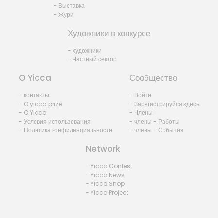
- Выставка
- Жури
Художники в конкурсе
- художники
- Частный сектор
O Yicca
Сообщество
- контакты
- Войти
- O yicca prize
- Зарегистрируйся здесь
- O Yicca
- Члены
- Условия использования
- члены - Работы
- Политика конфиденциальности
- члены - События
Network
- Yicca Contest
- Yicca News
- Yicca Shop
- Yicca Project