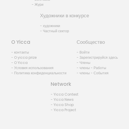
- Жури
Художники в конкурсе
- художники
- Частный сектор
O Yicca
Сообщество
- контакты
- Войти
- O yicca prize
- Зарегистрируйся здесь
- O Yicca
- Члены
- Условия использования
- члены - Работы
- Политика конфиденциальности
- члены - События
Network
- Yicca Contest
- Yicca News
- Yicca Shop
- Yicca Project